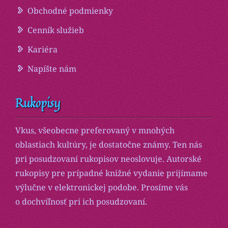
Obchodné podmienky
Cenník služieb
Kariéra
Napíšte nám
Rukopisy
Vkus, všeobecne preferovaný v mnohých
oblastiach kultúry, je dostatočne známy. Ten nás
pri posudzovaní rukopisov neoslovuje. Autorské
rukopisy pre prípadné knižné vydanie prijímame
výlučne v elektronickej podobe. Prosíme vás
o dochvíľnosť pri ich posudzovaní.