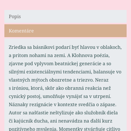
Popis
Komentáre
Zriedka sa básnikovi podarí byť hlavou v oblakoch,
a pritom nohami na zemi. A Klohnova poézia,
zjavne pod vplyvom beatnickej generácie a so
silnými existenciálnymi tendenciami, balansuje vo
vlastných mýtoch obozretne a triezvo. Neraz
s iróniou, ktorá, skôr ako obranná reakcia než
cynický postoj, umožňuje vynájsť sa v utrpení.
Náznaky rezignácie v kontexte svedčia o zápase.
Autor sa našťastie neštylizuje ako služobník diela
či kajúcnik ducha, ani nenavádza na ďalší kurz
pozitívneho myslenia. Momentky stvárňuje citlivo