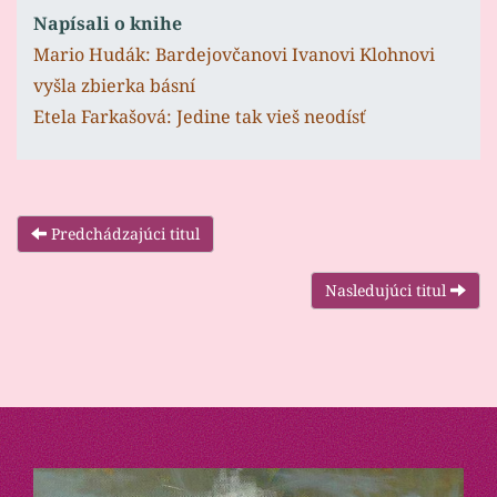
Napísali o knihe
Mario Hudák: Bardejovčanovi Ivanovi Klohnovi
vyšla zbierka básní
Etela Farkašová: Jedine tak vieš neodísť
Predchádzajúci titul
Nasledujúci titul