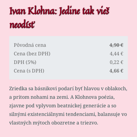
Ivan Klohna: Jedine tak vieš
neodísť
Pôvodná cena
4,90 €
Cena (bez DPH)
4,44 €
DPH (5%)
0,22 €
Cena (s DPH)
4,66 €
Zriedka sa básnikovi podarí byť hlavou v oblakoch,
a pritom nohami na zemi. A Klohnova poézia,
zjavne pod vplyvom beatnickej generácie a so
silnými existenciálnymi tendenciami, balansuje vo
vlastných mýtoch obozretne a triezvo.