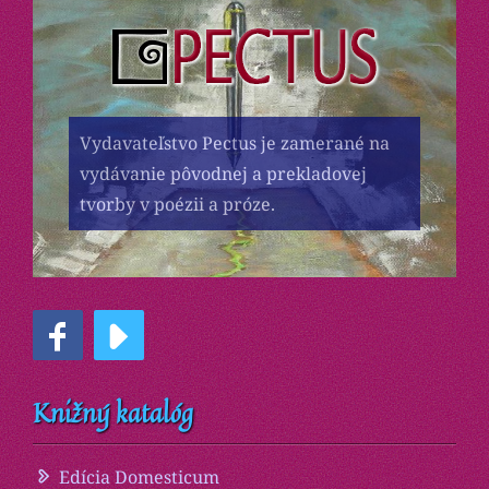
Vydavateľstvo Pectus je zamerané na
vydávanie pôvodnej a prekladovej
tvorby v poézii a próze.
Knižný katalóg
Edícia Domesticum