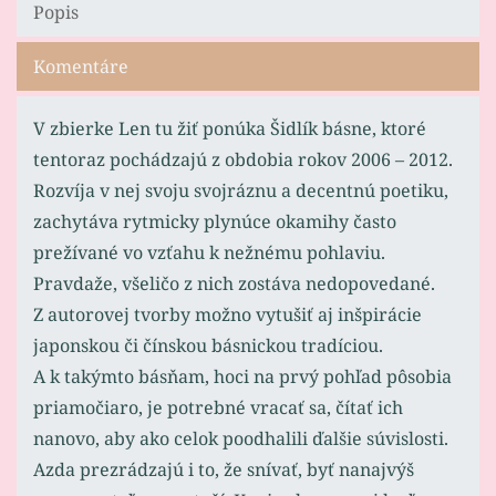
Popis
Komentáre
V zbierke Len tu žiť ponúka Šidlík básne, ktoré
tentoraz pochádzajú z obdobia rokov 2006 – 2012.
Rozvíja v nej svoju svojráznu a decentnú poetiku,
zachytáva rytmicky plynúce okamihy často
prežívané vo vzťahu k nežnému pohlaviu.
Pravdaže, všeličo z nich zostáva nedopovedané.
Z autorovej tvorby možno vytušiť aj inšpirácie
japonskou či čínskou básnickou tradíciou.
A k takýmto básňam, hoci na prvý pohľad pôsobia
priamočiaro, je potrebné vracať sa, čítať ich
nanovo, aby ako celok poodhalili ďalšie súvislosti.
Azda prezrádzajú i to, že snívať, byť nanajvýš