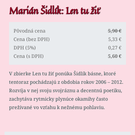
Marián Šidlík: Len tu žiť
Pôvodná cena
5,90 €
Cena (bez DPH)
5,33 €
DPH (5%)
0,27 €
Cena (s DPH)
5,60 €
V zbierke Len tu žiť ponúka Šidlík básne, ktoré
tentoraz pochádzajú z obdobia rokov 2006 – 2012.
Rozvíja v nej svoju svojráznu a decentnú poetiku,
zachytáva rytmicky plynúce okamihy často
prežívané vo vzťahu k nežnému pohlaviu.