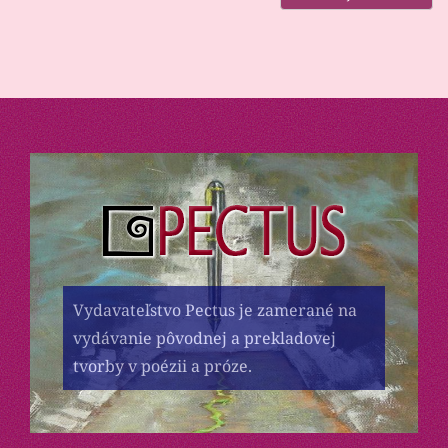
Vydavateľstvo Pectus je zamerané na
vydávanie pôvodnej a prekladovej
tvorby v poézii a próze.