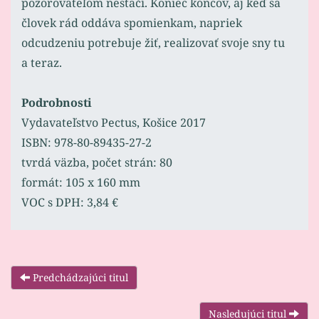
pozorovateľom nestačí. Koniec koncov, aj keď sa
človek rád oddáva spomienkam, napriek
odcudzeniu potrebuje žiť, realizovať svoje sny tu
a teraz.
Podrobnosti
Vydavateľstvo Pectus, Košice 2017
ISBN: 978-80-89435-27-2
tvrdá väzba, počet strán: 80
formát: 105 x 160 mm
VOC s DPH: 3,84 €
Predchádzajúci titul
Nasledujúci titul