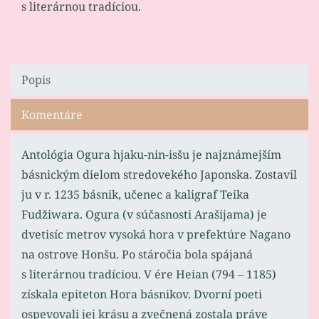
s literárnou tradíciou.
Popis
Komentáre
Antológia Ogura hjaku-nin-isšu je najznámejším
básnickým dielom stredovekého Japonska. Zostavil
ju v r. 1235 básnik, učenec a kaligraf Teika
Fudžiwara. Ogura (v súčasnosti Arašijama) je
dvetisíc metrov vysoká hora v prefektúre Nagano
na ostrove Honšu. Po stáročia bola spájaná
s literárnou tradíciou. V ére Heian (794 – 1185)
získala epiteton Hora básnikov. Dvorní poeti
ospevovali jej krásu a zvečnená zostala práve