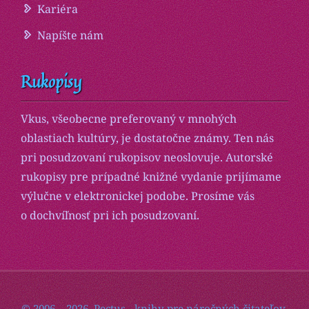
Kariéra
Napíšte nám
Rukopisy
Vkus, všeobecne preferovaný v mnohých
oblastiach kultúry, je dostatočne známy. Ten nás
pri posudzovaní rukopisov neoslovuje. Autorské
rukopisy pre prípadné knižné vydanie prijímame
výlučne v elektronickej podobe. Prosíme vás
o dochvíľnosť pri ich posudzovaní.
© 2006 – 2026, Pectus - knihy pre náročných čitateľov.