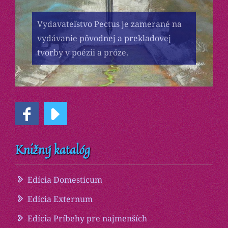
Vydavateľstvo Pectus je zamerané na
vydávanie pôvodnej a prekladovej
tvorby v poézii a próze.
Knižný katalóg
Edícia Domesticum
Edícia Externum
Edícia Príbehy pre najmenších