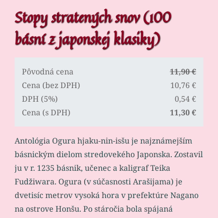
Stopy stratených snov (100
básní z japonskej klasiky)
Pôvodná cena
11,90 €
Cena (bez DPH)
10,76 €
DPH (5%)
0,54 €
Cena (s DPH)
11,30 €
Antológia Ogura hjaku-nin-isšu je najznámejším
básnickým dielom stredovekého Japonska. Zostavil
ju v r. 1235 básnik, učenec a kaligraf Teika
Fudžiwara. Ogura (v súčasnosti Arašijama) je
dvetisíc metrov vysoká hora v prefektúre Nagano
na ostrove Honšu. Po stáročia bola spájaná