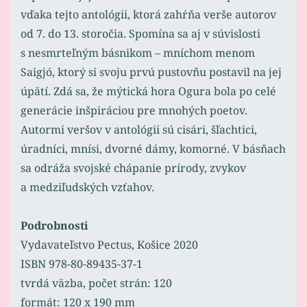
vďaka tejto antológii, ktorá zahŕňa verše autorov
od 7. do 13. storočia. Spomína sa aj v súvislosti
s nesmrteľným básnikom – mníchom menom
Saigjó, ktorý si svoju prvú pustovňu postavil na jej
úpätí. Zdá sa, že mýtická hora Ogura bola po celé
generácie inšpiráciou pre mnohých poetov.
Autormi veršov v antológii sú cisári, šľachtici,
úradníci, mnísi, dvorné dámy, komorné. V básňach
sa odráža svojské chápanie prírody, zvykov
a medziľudských vzťahov.
Podrobnosti
Vydavateľstvo Pectus, Košice 2020
ISBN 978-80-89435-37-1
tvrdá väzba, počet strán: 120
formát: 120 x 190 mm