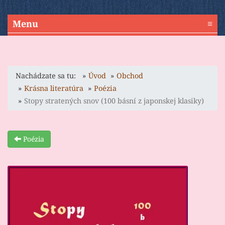
Menu
≡
Nachádzate sa tu:
Úvod
Obchod
Krásna literatúra
Poézia
Stopy stratených snov (100 básní z japonskej klasiky)
Poézia