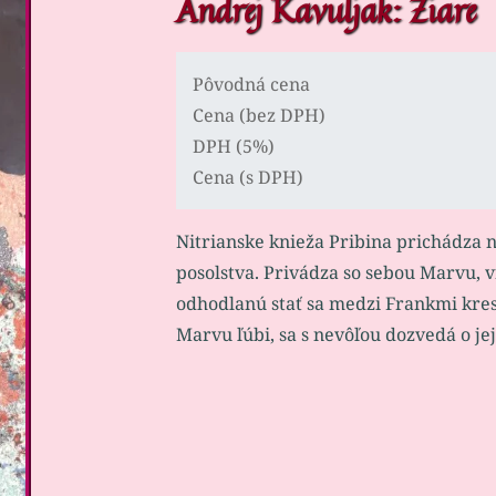
Andrej Kavuljak: Žiare
Pôvodná cena
Cena (bez DPH)
DPH (5%)
Cena (s DPH)
Nitrianske knieža Pribina prichádza 
posolstva. Privádza so sebou Marvu, 
odhodlanú stať sa medzi Frankmi kres
Marvu ľúbi, sa s nevôľou dozvedá o j