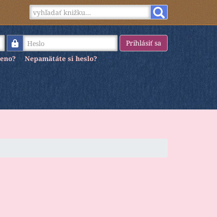
Heslo
Prihlásiť sa
meno?
Nepamätáte si heslo?