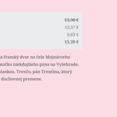
13,90 €
12,57 €
0,63 €
13,20 €
na franský dvor na čele Mojmírovho
vnučku niekdajšieho pána na Vyšehrade,
ťankou. Trenčo, pán Trenčína, ktorý
ej duchovnej premene.