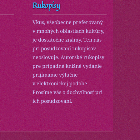
Rukopisy
Vkus, všeobecne preferovaný
v mnohých oblastiach kultúry,
je dostatočne známy. Ten nás
pri posudzovaní rukopisov
neoslovuje. Autorské rukopisy
pre prípadné knižné vydanie
prijímame výlučne
v elektronickej podobe.
Prosíme vás o dochvíľnosť pri
ich posudzovaní.