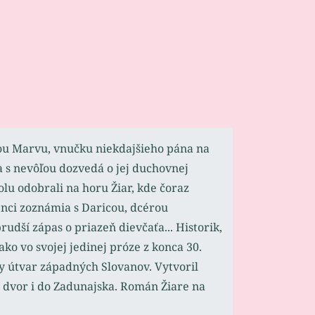
bou Marvu, vnučku niekdajšieho pána na
a s nevôľou dozvedá o jej duchovnej
lu odobrali na horu Žiar, kde čoraz
enci zoznámia s Daricou, dcérou
dší zápas o priazeň dievčaťa... Historik,
ko vo svojej jedinej próze z konca 30.
y útvar západných Slovanov. Vytvoril
ý dvor i do Zadunajska. Román Žiare na