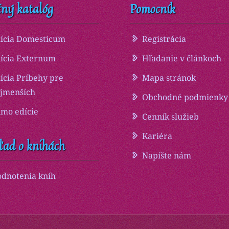
ný katalóg
Pomocník
ícia Domesticum
Registrácia
ícia Externum
Hľadanie v článkoch
ícia Príbehy pre
Mapa stránok
jmenších
Obchodné podmienky
mo edície
Cenník služieb
Kariéra
ľad o knihách
Napíšte nám
dnotenia kníh