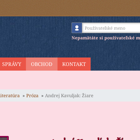
Používateľské meno
Nepamätáte si používateľské 
SPRÁVY
OBCHOD
KONTAKT
literatúra
Próza
Andrej Kavuljak: Žiare