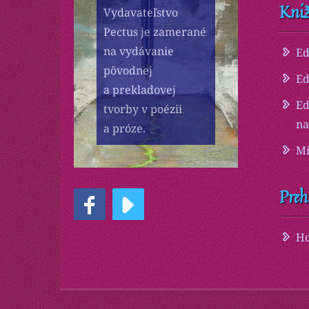
Kniž
Vydavateľstvo
Pectus je zamerané
na vydávanie
Ed
pôvodnej
Ed
a prekladovej
Ed
tvorby v poézii
na
a próze.
Mi
Preh
Ho