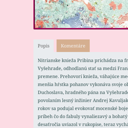
Popis
Komentáre
Nitrianske knieža Pribina prichádza na 
Vyšehrade, odhodlanú stať sa medzi Frank
premene. Prehovorí knieža, váhajúce medz
menšia hŕstka pohanov vykonáva svoje obr
Duchoslava, hradného pána na Vyšehrade, 
povolaním lesný inžinier Andrej Kavuljak 
rokov sa podujal evokovať mocenské boje 
príbeh čo do fabuly vynaliezavý a bohatý
desaťročia uviazol v rukopise, teraz vychá