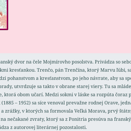
franský dvor na čele Mojmírovho posolstva. Privádza so se
mi kresťankou. Trenčo, pán Trenčína, ktorý Marvu ľúbi, s
i pohanstvom a kresťanstvom, po jeho návrate, aby sa spo
ady, utvrdzuje sa takto v obrane starej viery. Tu sa mlád
ktorá obom učarí. Medzi sokmi v láske sa rozpúta čoraz pru
(1885 – 1952) sa síce venoval prevažne rodnej Orave, jedna
a zrážky, v ktorých sa formovala Veľká Morava, prvý štátn
 na nečakané zvraty, ktorý sa z Ponitria presúva na fransk
dza z autorovej literárnej pozostalosti.