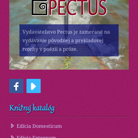
Vydavateľstvo Pectus je zamerané na
vydávanie pôvodnej a prekladovej
tvorby v poézii a próze.
Knižný katalóg
Edícia Domesticum
Edícia Externum