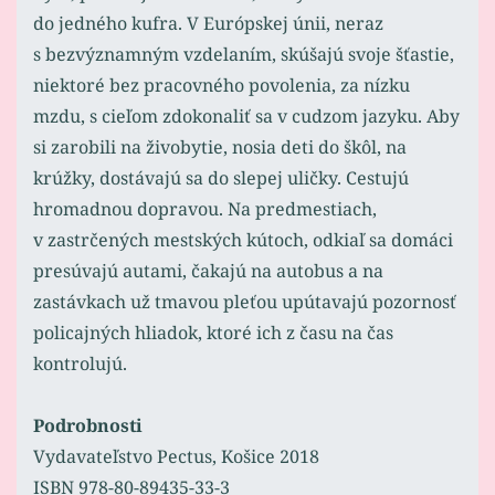
do jedného kufra. V Európskej únii, neraz
s bezvýznamným vzdelaním, skúšajú svoje šťastie,
niektoré bez pracovného povolenia, za nízku
mzdu, s cieľom zdokonaliť sa v cudzom jazyku. Aby
si zarobili na živobytie, nosia deti do škôl, na
krúžky, dostávajú sa do slepej uličky. Cestujú
hromadnou dopravou. Na predmestiach,
v zastrčených mestských kútoch, odkiaľ sa domáci
presúvajú autami, čakajú na autobus a na
zastávkach už tmavou pleťou upútavajú pozornosť
policajných hliadok, ktoré ich z času na čas
kontrolujú.
Podrobnosti
Vydavateľstvo Pectus, Košice 2018
ISBN 978-80-89435-33-3