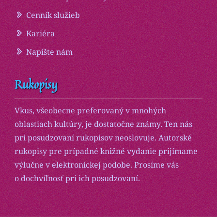
Cenník služieb
Kariéra
Napíšte nám
Rukopisy
Vkus, všeobecne preferovaný v mnohých
oblastiach kultúry, je dostatočne známy. Ten nás
pri posudzovaní rukopisov neoslovuje. Autorské
rukopisy pre prípadné knižné vydanie prijímame
výlučne v elektronickej podobe. Prosíme vás
o dochvíľnosť pri ich posudzovaní.