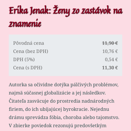
Erika Jenak: Ženy zo zastávok na
znamenie
Pôvodná cena
11,90 €
Cena (bez DPH)
10,76 €
DPH (5%)
0,54 €
Cena (s DPH)
11,30 €
Autorka sa očividne dotýka pálčivých problémov,
najmä súčasnej globalizácie a jej následkov.
Čitateľa zasväcuje do prostredia nadnárodných
firiem, do ich ubíjajúcej byrokracie. Nejednu
drámu sprevádza fóbia, choroba alebo tajomstvo.
V zbierke poviedok rezonujú predovšetkým