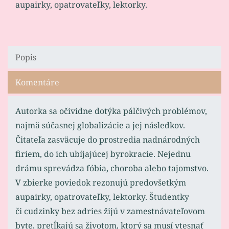
aupairky, opatrovateľky, lektorky.
Popis
Komentáre
Autorka sa očividne dotýka pálčivých problémov,
najmä súčasnej globalizácie a jej následkov.
Čitateľa zasväcuje do prostredia nadnárodných
firiem, do ich ubíjajúcej byrokracie. Nejednu
drámu sprevádza fóbia, choroba alebo tajomstvo.
V zbierke poviedok rezonujú predovšetkým
aupairky, opatrovateľky, lektorky. Študentky
či cudzinky bez adries žijú v zamestnávateľovom
byte, pretĺkajú sa životom, ktorý sa musí vtesnať