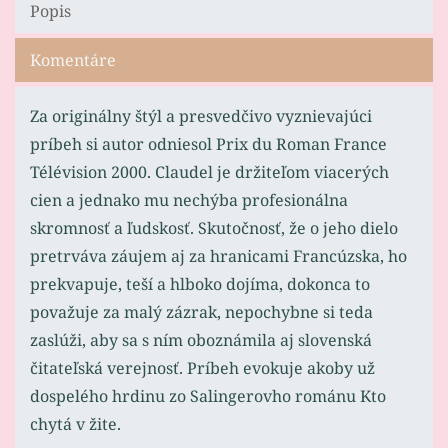
Popis
Komentáre
Za originálny štýl a presvedčivo vyznievajúci
príbeh si autor odniesol Prix du Roman France
Télévision 2000. Claudel je držiteľom viacerých
cien a jednako mu nechýba profesionálna
skromnosť a ľudskosť. Skutočnosť, že o jeho dielo
pretrváva záujem aj za hranicami Francúzska, ho
prekvapuje, teší a hlboko dojíma, dokonca to
považuje za malý zázrak, nepochybne si teda
zaslúži, aby sa s ním oboznámila aj slovenská
čitateľská verejnosť. Príbeh evokuje akoby už
dospelého hrdinu zo Salingerovho románu Kto
chytá v žite.