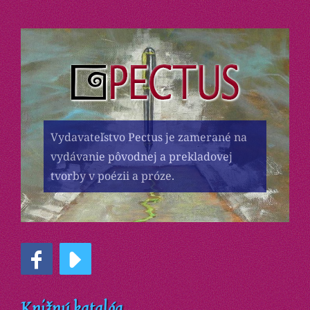
Vydavateľstvo Pectus je zamerané na
vydávanie pôvodnej a prekladovej
tvorby v poézii a próze.
Knižný katalóg