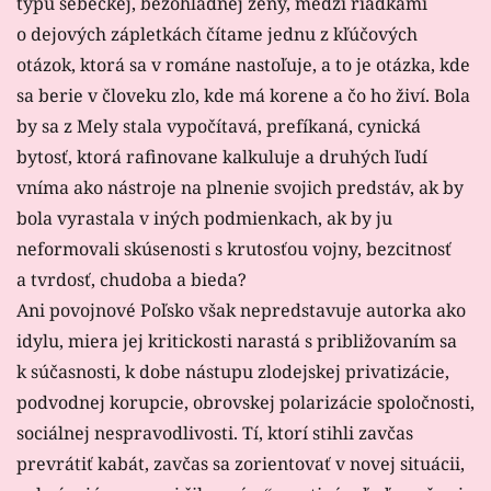
typu sebeckej, bezohľadnej ženy, medzi riadkami
o dejových zápletkách čítame jednu z kľúčových
otázok, ktorá sa v románe nastoľuje, a to je otázka, kde
sa berie v človeku zlo, kde má korene a čo ho živí. Bola
by sa z Mely stala vypočítavá, prefíkaná, cynická
bytosť, ktorá rafinovane kalkuluje a druhých ľudí
vníma ako nástroje na plnenie svojich predstáv, ak by
bola vyrastala v iných podmienkach, ak by ju
neformovali skúsenosti s krutosťou vojny, bezcitnosť
a tvrdosť, chudoba a bieda?
Ani povojnové Poľsko však nepredstavuje autorka ako
idylu, miera jej kritickosti narastá s približovaním sa
k súčasnosti, k dobe nástupu zlodejskej privatizácie,
podvodnej korupcie, obrovskej polarizácie spoločnosti,
sociálnej nespravodlivosti. Tí, ktorí stihli zavčas
prevrátiť kabát, zavčas sa zorientovať v novej situácii,