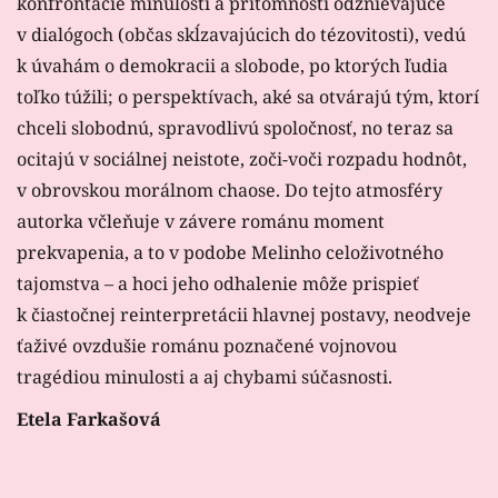
konfrontácie minulosti a prítomnosti odznievajúce
v dialógoch (občas skĺzavajúcich do tézovitosti), vedú
k úvahám o demokracii a slobode, po ktorých ľudia
toľko túžili; o perspektívach, aké sa otvárajú tým, ktorí
chceli slobodnú, spravodlivú spoločnosť, no teraz sa
ocitajú v sociálnej neistote, zoči-voči rozpadu hodnôt,
v obrovskou morálnom chaose. Do tejto atmosféry
autorka včleňuje v závere románu moment
prekvapenia, a to v podobe Melinho celoživotného
tajomstva – a hoci jeho odhalenie môže prispieť
k čiastočnej reinterpretácii hlavnej postavy, neodveje
ťaživé ovzdušie románu poznačené vojnovou
tragédiou minulosti a aj chybami súčasnosti.
Etela Farkašová