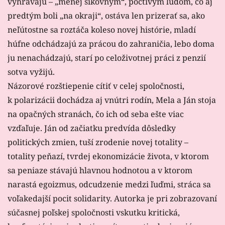
vyhrávajú – „menej šikovným“, poctivým ľuďom, čo aj
predtým boli „na okraji“, ostáva len prizerať sa, ako
neľútostne sa roztáča koleso novej histórie, mladí
húfne odchádzajú za prácou do zahraničia, lebo doma
ju nenachádzajú, starí po celoživotnej práci z penzií
sotva vyžijú.
Názorové rozštiepenie cítiť v celej spoločnosti,
k polarizácii dochádza aj vnútri rodín, Mela a Ján stoja
na opačných stranách, čo ich od seba ešte viac
vzďaľuje. Ján od začiatku predvída dôsledky
politických zmien, tuší zrodenie novej totality –
totality peňazí, tvrdej ekonomizácie života, v ktorom
sa peniaze stávajú hlavnou hodnotou a v ktorom
narastá egoizmus, odcudzenie medzi ľuďmi, stráca sa
voľakedajší pocit solidarity. Autorka je pri zobrazovaní
súčasnej poľskej spoločnosti vskutku kritická,