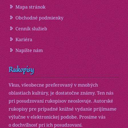
Mapa stránok
Obchodné podmienky
Cenník služieb
Kariéra
Napíšte nám
Rukopisy
Vkus, všeobecne preferovaný v mnohých
oblastiach kultúry, je dostatočne známy. Ten nás
pri posudzovaní rukopisov neoslovuje. Autorské
rukopisy pre prípadné knižné vydanie prijímame
výlučne v elektronickej podobe. Prosíme vás
o dochvíľnosť pri ich posudzovaní.