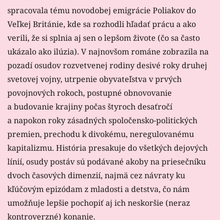
spracovala tému novodobej emigrácie Poliakov do
Veľkej Británie, kde sa rozhodli hľadať prácu a ako
verili, že si splnia aj sen o lepšom živote (čo sa často
ukázalo ako ilúzia). V najnovšom románe zobrazila na
pozadí osudov rozvetvenej rodiny desivé roky druhej
svetovej vojny, utrpenie obyvateľstva v prvých
povojnových rokoch, postupné obnovovanie
a budovanie krajiny počas štyroch desaťročí
a napokon roky zásadných spoločensko-politických
premien, prechodu k divokému, neregulovanému
kapitalizmu. História presakuje do všetkých dejových
línií, osudy postáv sú podávané akoby na priesečníku
dvoch časových dimenzií, najmä cez návraty ku
kľúčovým epizódam z mladosti a detstva, čo nám
umožňuje lepšie pochopiť aj ich neskoršie (neraz
kontroverzné) konanie.