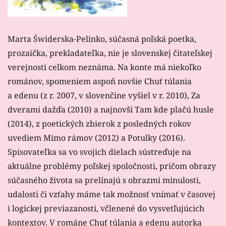
Marta Świderska-Pelinko, súčasná poľská poetka,
prozaička, prekladateľka, nie je slovenskej čitateľskej
verejnosti celkom neznáma. Na konte má niekoľko
románov, spomeniem aspoň novšie Chuť túlania
a edenu (z r. 2007, v slovenčine vyšiel v r. 2010), Za
dverami dažďa (2010) a najnovší Tam kde plačú husle
(2014), z poetických zbierok z posledných rokov
uvediem Mimo rámov (2012) a Potulky (2016).
Spisovateľka sa vo svojich dielach sústreďuje na
aktuálne problémy poľskej spoločnosti, pričom obrazy
súčasného života sa prelínajú s obrazmi minulosti,
udalosti či vzťahy máme tak možnosť vnímať v časovej
i logickej previazanosti, včlenené do vysvetľujúcich
kontextov. V románe Chuť túlania a edenu autorka