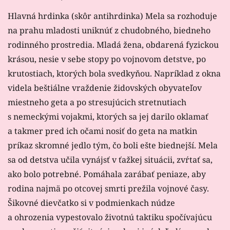
Hlavná hrdinka (skôr antihrdinka) Mela sa rozhoduje
na prahu mladosti uniknúť z chudobného, biedneho
rodinného prostredia. Mladá žena, obdarená fyzickou
krásou, nesie v sebe stopy po vojnovom detstve, po
krutostiach, ktorých bola svedkyňou. Napríklad z okna
videla beštiálne vraždenie židovských obyvateľov
miestneho geta a po stresujúcich stretnutiach
s nemeckými vojakmi, ktorých sa jej darilo oklamať
a takmer pred ich očami nosiť do geta na matkin
príkaz skromné jedlo tým, čo boli ešte biednejší. Mela
sa od detstva učila vynájsť v ťažkej situácii, zvŕtať sa,
ako bolo potrebné. Pomáhala zarábať peniaze, aby
rodina najmä po otcovej smrti prežila vojnové časy.
Šikovné dievčatko si v podmienkach núdze
a ohrozenia vypestovalo životnú taktiku spočívajúcu