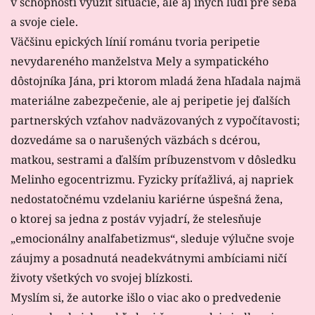
v schopnosti využiť situácie, ale aj iných ľudí pre seba
a svoje ciele.
Väčšinu epických línií románu tvoria peripetie
nevydareného manželstva Mely a sympatického
dôstojníka Jána, pri ktorom mladá žena hľadala najmä
materiálne zabezpečenie, ale aj peripetie jej ďalších
partnerských vzťahov nadväzovaných z vypočítavosti;
dozvedáme sa o narušených väzbách s dcérou,
matkou, sestrami a ďalším príbuzenstvom v dôsledku
Melinho egocentrizmu. Fyzicky príťažlivá, aj napriek
nedostatočnému vzdelaniu kariérne úspešná žena,
o ktorej sa jedna z postáv vyjadrí, že stelesňuje
„emocionálny analfabetizmus“, sleduje výlučne svoje
záujmy a posadnutá neadekvátnymi ambíciami ničí
životy všetkých vo svojej blízkosti.
Myslím si, že autorke išlo o viac ako o predvedenie