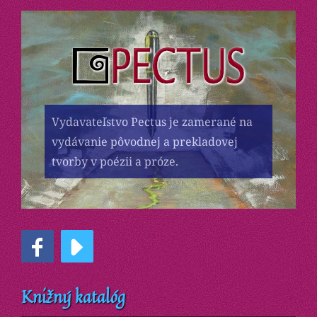
Vydavateľstvo Pectus je zamerané na
vydávanie pôvodnej a prekladovej
tvorby v poézii a próze.
Knižný katalóg