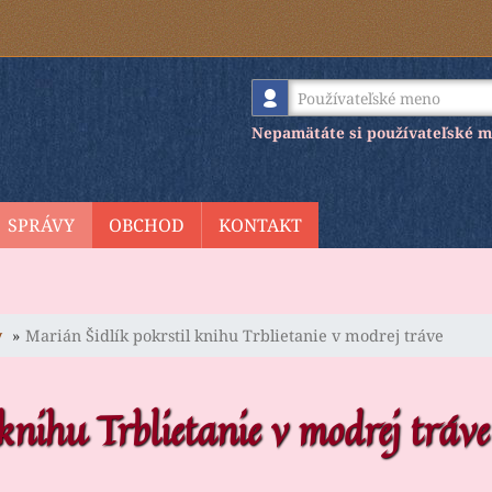
Používateľské meno
Nepamätáte si používateľské 
SPRÁVY
OBCHOD
KONTAKT
y
Marián Šidlík pokrstil knihu Trblietanie v modrej tráve
knihu Trblietanie v modrej tráve