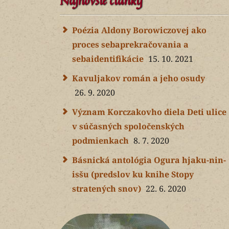
Najnovšie články
Poézia Aldony Borowiczovej ako
proces sebaprekračovania a
sebaidentifikácie
15. 10. 2021
Kavuljakov román a jeho osudy
26. 9. 2020
Význam Korczakovho diela Deti ulice
v súčasných spoločenských
podmienkach
8. 7. 2020
Básnická antológia Ogura hjaku-nin-
isšu (predslov ku knihe Stopy
stratených snov)
22. 6. 2020