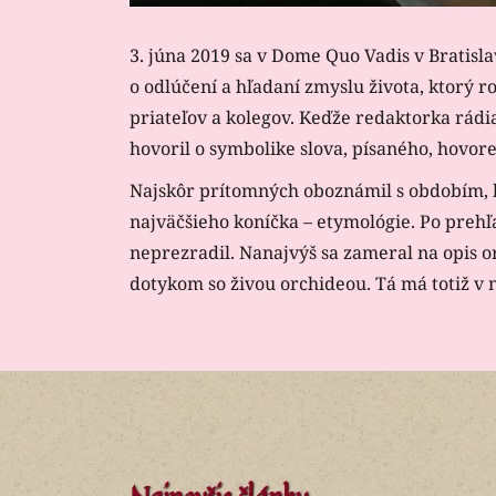
3. júna 2019 sa v Dome Quo Vadis v Bratisl
o odlúčení a hľadaní zmyslu života, ktorý 
priateľov a kolegov. Keďže redaktorka rádi
hovoril o symbolike slova, písaného, hovo
Najskôr prítomných oboznámil s obdobím, ke
najväčšieho koníčka – etymológie. Po prehľ
neprezradil. Nanajvýš sa zameral na opis or
dotykom so živou orchideou. Tá má totiž v