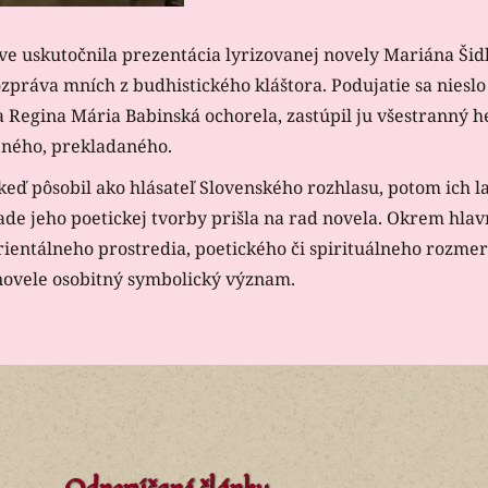
ave uskutočnila prezentácia lyrizovanej novely Mariána Šid
rozpráva mních z budhistického kláštora. Podujatie sa nies
a Regina Mária Babinská ochorela, zastúpil ju všestranný
reného, prekladaného.
ď pôsobil ako hlásateľ Slovenského rozhlasu, potom ich l
ade jeho poetickej tvorby prišla na rad novela. Okrem hla
ientálneho prostredia, poetického či spirituálneho rozmeru
 novele osobitný symbolický význam.