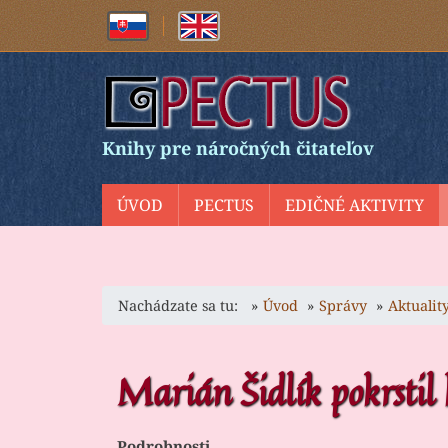
Knihy pre náročných čitateľov
ÚVOD
PECTUS
EDIČNÉ AKTIVITY
Nachádzate sa tu:
Úvod
Správy
Aktualit
Marián Šidlík pokrstil 
Podrobnosti