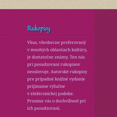
Rukopisy
Vkus, všeobecne preferovaný
v mnohých oblastiach kultúry,
je dostatočne známy. Ten nás
pri posudzovaní rukopisov
neoslovuje. Autorské rukopisy
pre prípadné knižné vydanie
prijímame výlučne
v elektronickej podobe.
Prosíme vás o dochvíľnosť pri
ich posudzovaní.