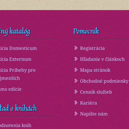
ný katalóg
Pomocník
ícia Domesticum
Registrácia
ícia Externum
Hľadanie v článkoch
ícia Príbehy pre
Mapa stránok
jmenších
Obchodné podmienky
mo edície
Cenník služieb
Kariéra
ľad o knihách
Napíšte nám
dnotenia kníh