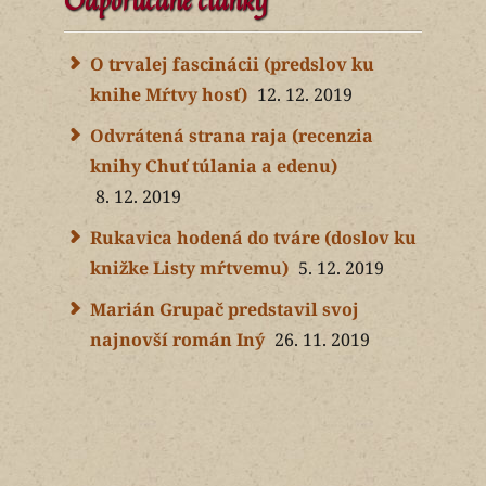
Odporúčané články
O trvalej fascinácii (predslov ku
knihe Mŕtvy hosť)
12. 12. 2019
Odvrátená strana raja (recenzia
knihy Chuť túlania a edenu)
8. 12. 2019
Rukavica hodená do tváre (doslov ku
knižke Listy mŕtvemu)
5. 12. 2019
Marián Grupač predstavil svoj
najnovší román Iný
26. 11. 2019