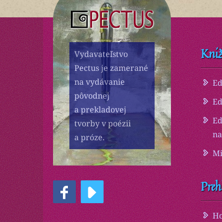
Kniž
Vydavateľstvo
Pectus je zamerané
na vydávanie
Ed
pôvodnej
Ed
a prekladovej
Ed
tvorby v poézii
na
a próze.
Mi
Preh
Ho