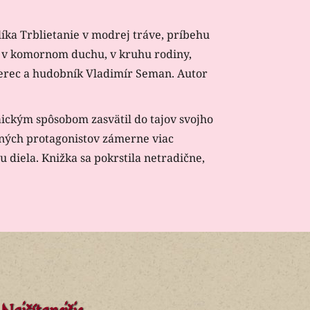
líka Trblietanie v modrej tráve, príbehu
lo v komornom duchu, v kruhu rodiny,
 herec a hudobník Vladimír Seman. Autor
aickým spôsobom zasvätil do tajov svojho
vných protagonistov zámerne viac
 diela. Knižka sa pokrstila netradične,