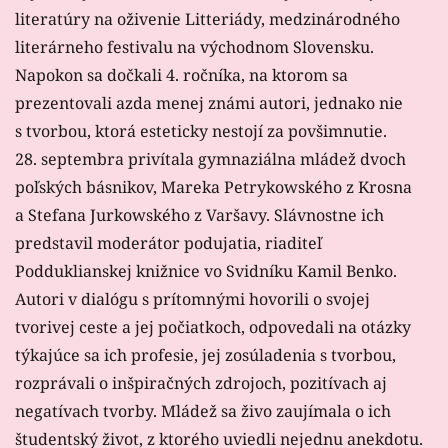
literatúry na oživenie Litteriády, medzinárodného
literárneho festivalu na východnom Slovensku.
Napokon sa dočkali 4. ročníka, na ktorom sa
prezentovali azda menej známi autori, jednako nie
s tvorbou, ktorá esteticky nestojí za povšimnutie.
28. septembra privítala gymnaziálna mládež dvoch
poľských básnikov, Mareka Petrykowského z Krosna
a Stefana Jurkowského z Varšavy. Slávnostne ich
predstavil moderátor podujatia, riaditeľ
Podduklianskej knižnice vo Svidníku Kamil Benko.
Autori v dialógu s prítomnými hovorili o svojej
tvorivej ceste a jej počiatkoch, odpovedali na otázky
týkajúce sa ich profesie, jej zosúladenia s tvorbou,
rozprávali o inšpiračných zdrojoch, pozitívach aj
negatívach tvorby. Mládež sa živo zaujímala o ich
študentský život, z ktorého uviedli nejednu anekdotu.