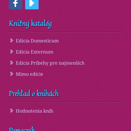
Knižný katalóg
Edícia Domesticum
Edícia Externum
Edícia Príbehy pre najmenších
Mimo edície
Prehľad o knihách
Hodnotenia kníh
Pomocník