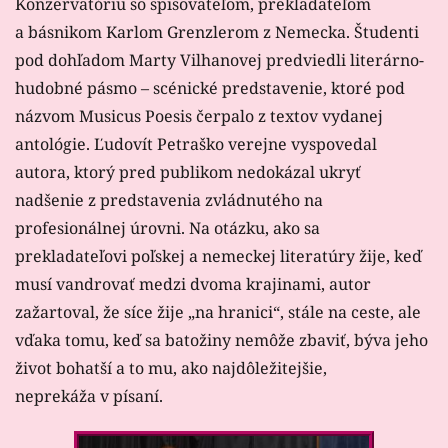
Konzervatóriu so spisovateľom, prekladateľom
a básnikom Karlom Grenzlerom z Nemecka. Študenti
pod dohľadom Marty Vilhanovej predviedli literárno-
hudobné pásmo – scénické predstavenie, ktoré pod
názvom Musicus Poesis čerpalo z textov vydanej
antológie. Ľudovít Petraško verejne vyspovedal
autora, ktorý pred publikom nedokázal ukryť
nadšenie z predstavenia zvládnutého na
profesionálnej úrovni. Na otázku, ako sa
prekladateľovi poľskej a nemeckej literatúry žije, keď
musí vandrovať medzi dvoma krajinami, autor
zažartoval, že síce žije „na hranici“, stále na ceste, ale
vďaka tomu, keď sa batožiny nemôže zbaviť, býva jeho
život bohatší a to mu, ako najdôležitejšie,
neprekáža v písaní.