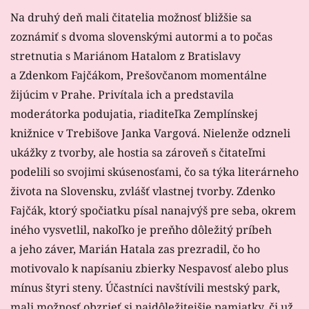
Na druhý deň mali čitatelia možnosť bližšie sa
zoznámiť s dvoma slovenskými autormi a to počas
stretnutia s Mariánom Hatalom z Bratislavy
a Zdenkom Fajčákom, Prešovčanom momentálne
žijúcim v Prahe. Privítala ich a predstavila
moderátorka podujatia, riaditeľka Zemplínskej
knižnice v Trebišove Janka Vargová. Nielenže odzneli
ukážky z tvorby, ale hostia sa zároveň s čitateľmi
podelili so svojimi skúsenosťami, čo sa týka literárneho
života na Slovensku, zvlášť vlastnej tvorby. Zdenko
Fajčák, ktorý spočiatku písal nanajvýš pre seba, okrem
iného vysvetlil, nakoľko je preňho dôležitý príbeh
a jeho záver, Marián Hatala zas prezradil, čo ho
motivovalo k napísaniu zbierky Nespavosť alebo plus
mínus štyri steny. Účastníci navštívili mestský park,
mali možnosť obzrieť si najdôležitejšie pamiatky, či už