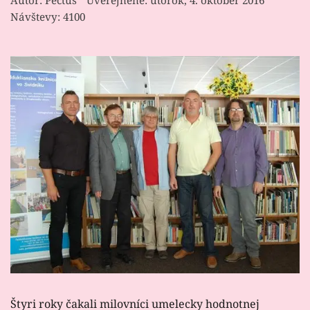
Autor:
Pectus
Uverejnené: utorok, 4. október 2016
Návštevy: 4100
Štyri roky čakali milovníci umelecky hodnotnej