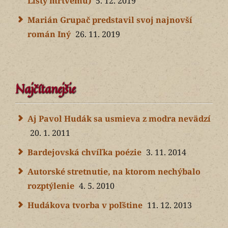
Listy mŕtvemu)
5. 12. 2019
Marián Grupač predstavil svoj najnovší
román Iný
26. 11. 2019
Najčítanejšie
Aj Pavol Hudák sa usmieva z modra nevädzí
20. 1. 2011
Bardejovská chvíľka poézie
3. 11. 2014
Autorské stretnutie, na ktorom nechýbalo
rozptýlenie
4. 5. 2010
Hudákova tvorba v poľštine
11. 12. 2013