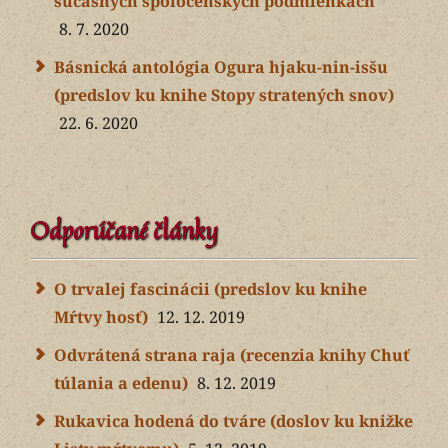
súčasných spoločenských podmienkach
8. 7. 2020
Básnická antológia Ogura hjaku-nin-isšu
(predslov ku knihe Stopy stratených snov)
22. 6. 2020
Odporúčané články
O trvalej fascinácii (predslov ku knihe
Mŕtvy hosť)
12. 12. 2019
Odvrátená strana raja (recenzia knihy Chuť
túlania a edenu)
8. 12. 2019
Rukavica hodená do tváre (doslov ku knižke