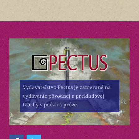
Vydavateľstvo Pectus je zamerané na
vydávanie pôvodnej a prekladovej
tvorby v poézii a próze.